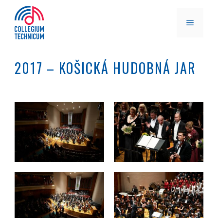
Preskočiť
na
MENU
obsah
2017 – KOŠICKÁ HUDOBNÁ JAR