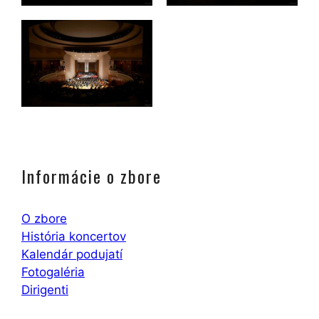
Informácie o zbore
O zbore
História koncertov
Kalendár podujatí
Fotogaléria
Dirigenti