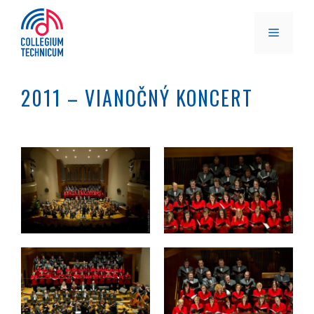
Preskočiť
na
MENU
obsah
2011 – VIANOČNÝ KONCERT